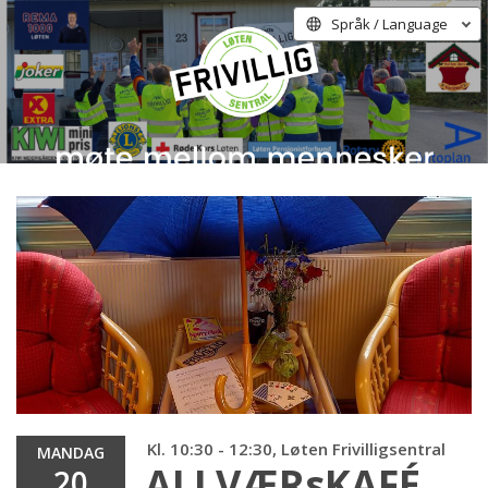
Språk / Language
Kl. 10:30 - 12:30, Løten Frivilligsentral
MANDAG
ALLVÆRsKAFÉ
20